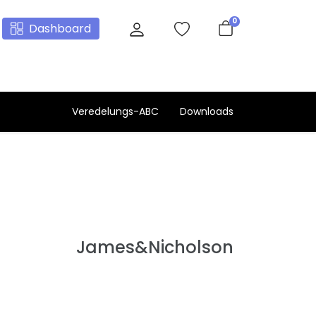
0
Dashboard
Veredelungs-ABC
Downloads
James&Nicholson