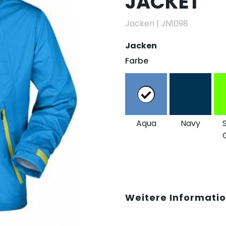
JACKET
Jacken
|
JN1098
Jacken
Farbe
Aqua
Navy
Weitere Informati