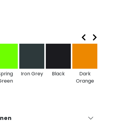
Spring
Iron Grey
Black
Dark
Green
Orange
onen