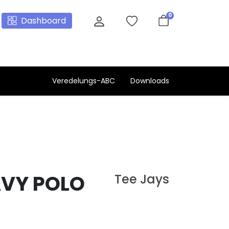
0
Dashboard
Veredelungs-ABC
Downloads
AVY POLO
Tee Jays