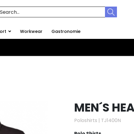
ort
Workwear
Gastronomie
MEN´S HE
Poloshirts
|
TJ1400N
Polo Shirts