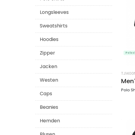
Longsleeves
Sweatshirts
Hoodies
Zipper
Polos
Jacken
TJ1400
Westen
Men´
Polo Sh
Caps
Beanies
Hemden
Blusen