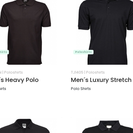
hirts
Poloshirts
N
|
Poloshirts
TJ1405
|
Poloshirts
s Heavy Polo
Men´s Luxury Stretch
irts
Polo Shirts