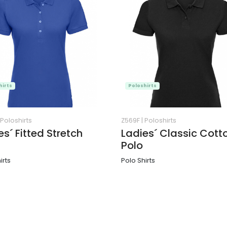
hirts
Poloshirts
Poloshirts
Z569F
|
Poloshirts
es´ Fitted Stretch
Ladies´ Classic Cott
Polo
irts
Polo Shirts