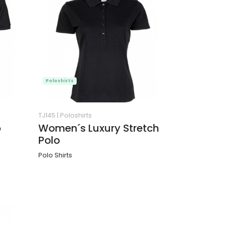
Poloshirts
TJ145
|
Poloshirts
o
Women´s Luxury Stretch
Polo
Polo Shirts