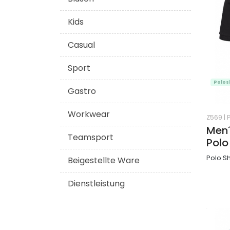
Kids
Casual
Sport
Polos
Gastro
Workwear
Z569
|
Men´
Teamsport
Polo
Polo Sh
Beigestellte Ware
Dienstleistung