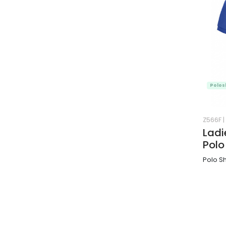
Polos
Z566F
|
Ladi
Polo
Polo Sh