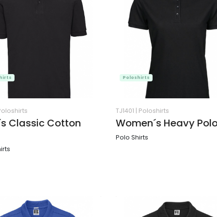
hirts
Poloshirts
Poloshirts
TJ1401
|
Poloshirts
s Classic Cotton
Women´s Heavy Pol
Polo Shirts
irts