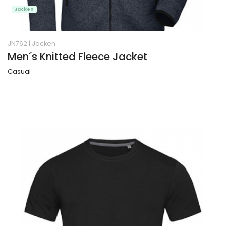
Jacken
JN762
|
Jacken
Men´s Knitted Fleece Jacket
Casual