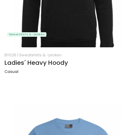
Sweatshirts & -jacken
BY026
|
Sweatshirts & -jacken
Ladies´ Heavy Hoody
Casual