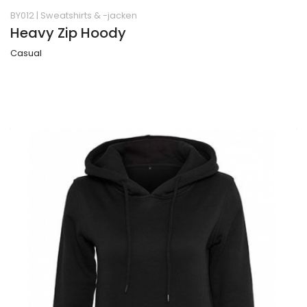
BY012
|
Sweatshirts & -jacken
Heavy Zip Hoody
Casual